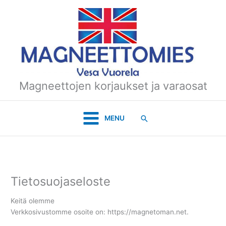
Siirry
sisältöön
Magneettojen korjaukset ja varaosat
Hae
MENU
Tietosuojaseloste
Keitä olemme
Verkkosivustomme osoite on: https://magnetoman.net.