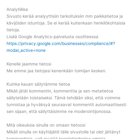
Analytiikka
Sivusto kerää analyyttisiin tarkoituksiin mm paikkatietoa ja
kävijöiden istuntoja. Se ei kerää kuitenkaan henkilökohtaisia
tietoja.
Lisää Google Analytics-palvelusta osoitteessa
https://privacy.google.com/businesses/compliance/#?
modal_active=none
Kenelle jaamme tietosi
Me emme jaa tietojasi kenenkään toimijan kesken.
Kuinka kauan säilytämme tietoa
Mikäli jätät kommentin, kommenttia ja sen metatietoa
säilytetään toistaiseksi. Tämä tehdään siksi, että voimme
tunnistaa ja hyväksyä seuraavat kommentit automaattisesti
sen sijaan, että säilyttäisimme ne moderointijonossa.
Mitä oikeuksia sinulla on omaan tietoosi
Mikäli sinulla on käyttäjätili tälle sivustolle tai olet jättänyt
kommentteja, voit pyytää koostetiedostoa omista