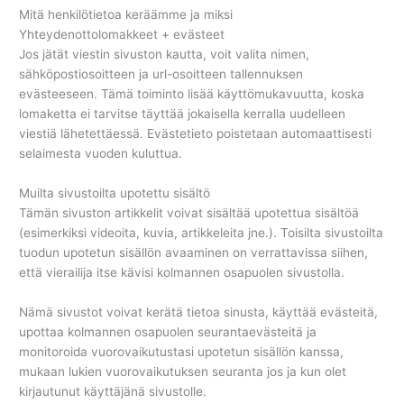
Mitä henkilötietoa keräämme ja miksi
Yhteydenottolomakkeet + evästeet
Jos jätät viestin sivuston kautta, voit valita nimen,
sähköpostiosoitteen ja url-osoitteen tallennuksen
evästeeseen. Tämä toiminto lisää käyttömukavuutta, koska
lomaketta ei tarvitse täyttää jokaisella kerralla uudelleen
viestiä lähetettäessä. Evästetieto poistetaan automaattisesti
selaimesta vuoden kuluttua.
Muilta sivustoilta upotettu sisältö
Tämän sivuston artikkelit voivat sisältää upotettua sisältöä
(esimerkiksi videoita, kuvia, artikkeleita jne.). Toisilta sivustoilta
tuodun upotetun sisällön avaaminen on verrattavissa siihen,
että vierailija itse kävisi kolmannen osapuolen sivustolla.
Nämä sivustot voivat kerätä tietoa sinusta, käyttää evästeitä,
upottaa kolmannen osapuolen seurantaevästeitä ja
monitoroida vuorovaikutustasi upotetun sisällön kanssa,
mukaan lukien vuorovaikutuksen seuranta jos ja kun olet
kirjautunut käyttäjänä sivustolle.