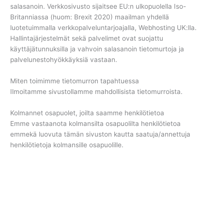
salasanoin. Verkkosivusto sijaitsee EU:n ulkopuolella Iso-
Britanniassa (huom: Brexit 2020) maailman yhdellä
luotetuimmalla verkkopalveluntarjoajalla, Webhosting UK:lla.
Hallintajärjestelmät sekä palvelimet ovat suojattu
käyttäjätunnuksilla ja vahvoin salasanoin tietomurtoja ja
palvelunestohyökkäyksiä vastaan.
Miten toimimme tietomurron tapahtuessa
Ilmoitamme sivustollamme mahdollisista tietomurroista.
Kolmannet osapuolet, joilta saamme henkilötietoa
Emme vastaanota kolmansilta osapuolilta henkilötietoa
emmekä luovuta tämän sivuston kautta saatuja/annettuja
henkilötietoja kolmansille osapuolille.