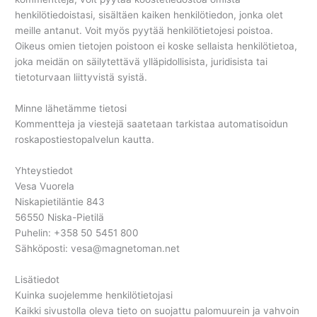
henkilötiedoistasi, sisältäen kaiken henkilötiedon, jonka olet
meille antanut. Voit myös pyytää henkilötietojesi poistoa.
Oikeus omien tietojen poistoon ei koske sellaista henkilötietoa,
joka meidän on säilytettävä ylläpidollisista, juridisista tai
tietoturvaan liittyvistä syistä.
Minne lähetämme tietosi
Kommentteja ja viestejä saatetaan tarkistaa automatisoidun
roskapostiestopalvelun kautta.
Yhteystiedot
Vesa Vuorela
Niskapietiläntie 843
56550 Niska-Pietilä
Puhelin: +358 50 5451 800
Sähköposti: vesa@magnetoman.net
Lisätiedot
Kuinka suojelemme henkilötietojasi
Kaikki sivustolla oleva tieto on suojattu palomuurein ja vahvoin