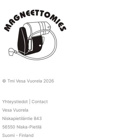
© Tmi Vesa Vuorela
2026
Yhteystiedot | Contact
Vesa Vuorela
Niskapietiläntie 843
56550 Niska-Pietilä
Suomi - Finland