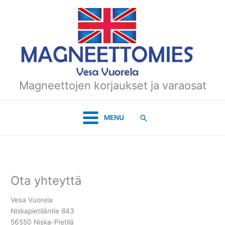
Siirry
sisältöön
Magneettojen korjaukset ja varaosat
Hae
MENU
Ota yhteyttä
Vesa Vuorela
Niskapietiläntie 843
56550 Niska-Pietilä